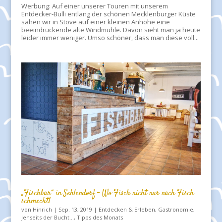
Werbung: Auf einer unserer Touren mit unserem
Entdecker-Bulli entlang der schönen Mecklenburger Küste
sahen wir in Stove auf einer kleinen Anhöhe eine
beeindruckende alte Windmühle. Davon sieht man ja heute
leider immer weniger. Umso schöner, dass man diese voll...
„Fischbar“ in Sehlendorf – Wo Fisch nicht nur nach Fisch
schmeckt!
von
Hinrich
|
Sep. 13, 2019
|
Entdecken & Erleben
,
Gastronomie
,
Jenseits der Bucht...
,
Tipps des Monats