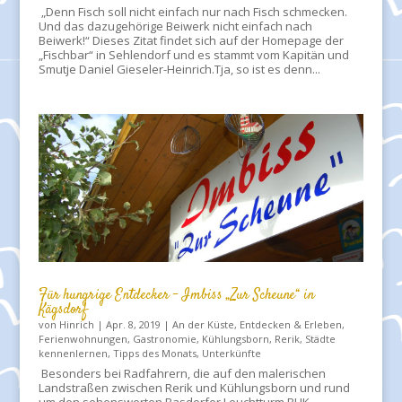
„Denn Fisch soll nicht einfach nur nach Fisch schmecken.
Und das dazugehörige Beiwerk nicht einfach nach
Beiwerk!“ Dieses Zitat findet sich auf der Homepage der
„Fischbar“ in Sehlendorf und es stammt vom Kapitän und
Smutje Daniel Gieseler-Heinrich.Tja, so ist es denn...
Für hungrige Entdecker – Imbiss „Zur Scheune“ in
Kägsdorf
von
Hinrich
|
Apr. 8, 2019
|
An der Küste
,
Entdecken & Erleben
,
Ferienwohnungen
,
Gastronomie
,
Kühlungsborn
,
Rerik
,
Städte
kennenlernen
,
Tipps des Monats
,
Unterkünfte
Besonders bei Radfahrern, die auf den malerischen
Landstraßen zwischen Rerik und Kühlungsborn und rund