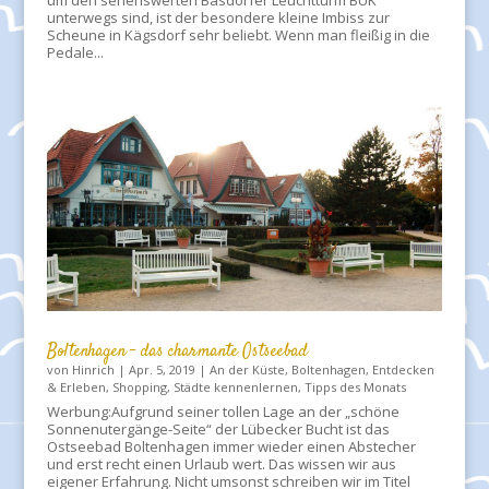
um den sehenswerten Basdorfer Leuchtturm BUK
unterwegs sind, ist der besondere kleine Imbiss zur
Scheune in Kägsdorf sehr beliebt. Wenn man fleißig in die
Pedale...
Boltenhagen – das charmante Ostseebad
von
Hinrich
|
Apr. 5, 2019
|
An der Küste
,
Boltenhagen
,
Entdecken
& Erleben
,
Shopping
,
Städte kennenlernen
,
Tipps des Monats
Werbung:Aufgrund seiner tollen Lage an der „schöne
Sonnenutergänge-Seite“ der Lübecker Bucht ist das
Ostseebad Boltenhagen immer wieder einen Abstecher
und erst recht einen Urlaub wert. Das wissen wir aus
eigener Erfahrung. Nicht umsonst schreiben wir im Titel