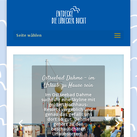
Seite wählen
Ostseebad Dahme – im
Urlaub zu Hause sein
Im Ostseebad Dahme
sucht Ihr eine Skyline mit
großen Hochhaus-
Resorts vergeblich und
genau das gefällt uns
dort so gut. Dahme
gehört zu den
beschaulicheren
Urlaubsorten...