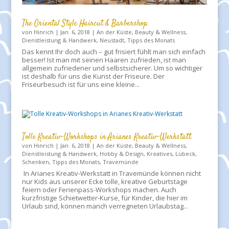
The Oriental Style Haircut & Barbershop
von
Hinrich
|
Jan. 6, 2018
|
An der Küste
,
Beauty & Wellness
,
Dienstleistung & Handwerk
,
Neustadt
,
Tipps des Monats
Das kennt Ihr doch auch – gut frisiert fühlt man sich einfach
besser! Ist man mit seinen Haaren zufrieden, ist man
allgemein zufriedener und selbstsicherer. Um so wichtiger
ist deshalb für uns die Kunst der Friseure. Der
Friseurbesuch ist für uns eine kleine...
Tolle Kreativ-Workshops in Arianes Kreativ-Werkstatt
von
Hinrich
|
Jan. 6, 2018
|
An der Küste
,
Beauty & Wellness
,
Dienstleistung & Handwerk
,
Hobby & Design
,
Kreatives
,
Lübeck
,
Schenken
,
Tipps des Monats
,
Travemünde
In Arianes Kreativ-Werkstatt in Travemünde können nicht
nur Kids aus unserer Ecke tolle, kreative Geburtstage
feiern oder Ferienpass-Workshops machen. Auch
kurzfristige Schietwetter-Kurse, für Kinder, die hier im
Urlaub sind, können manch verregneten Urlaubstag...