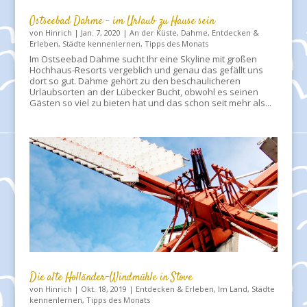
Ostseebad Dahme – im Urlaub zu Hause sein
von
Hinrich
|
Jan. 7, 2020
|
An der Küste
,
Dahme
,
Entdecken &
Erleben
,
Städte kennenlernen
,
Tipps des Monats
Im Ostseebad Dahme sucht Ihr eine Skyline mit großen
Hochhaus-Resorts vergeblich und genau das gefällt uns
dort so gut. Dahme gehört zu den beschaulicheren
Urlaubsorten an der Lübecker Bucht, obwohl es seinen
Gästen so viel zu bieten hat und das schon seit mehr als...
Die alte Holländer-Windmühle in Stove
von
Hinrich
|
Okt. 18, 2019
|
Entdecken & Erleben
,
Im Land
,
Städte
kennenlernen
,
Tipps des Monats