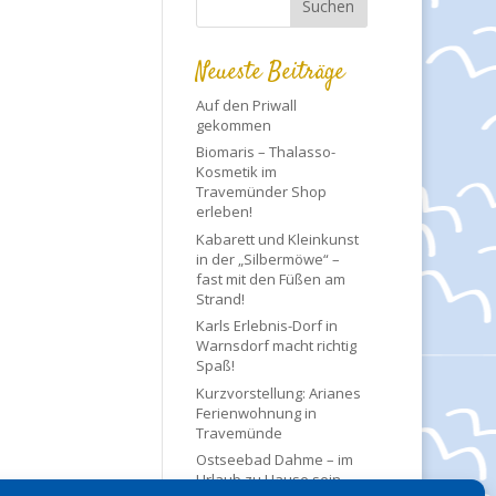
Neueste Beiträge
Auf den Priwall
gekommen
Biomaris – Thalasso-
Kosmetik im
Travemünder Shop
erleben!
Kabarett und Kleinkunst
in der „Silbermöwe“ –
fast mit den Füßen am
Strand!
Karls Erlebnis-Dorf in
Warnsdorf macht richtig
Spaß!
Kurzvorstellung: Arianes
Ferienwohnung in
Travemünde
Ostseebad Dahme – im
Urlaub zu Hause sein