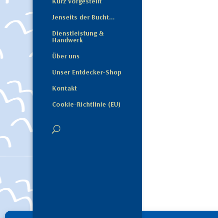
Kurz vorgestellt
Jenseits der Bucht…
Dienstleistung &
Handwerk
Über uns
Unser Entdecker-Shop
Kontakt
Cookie-Richtlinie (EU)