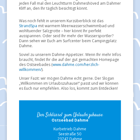
jeden Fall mal den Leuchtturm Dahmeshöved am Dahmer
Kliff an, den Ihr täglich besichtigt könnt.
Was noch fehlt in unserem Kurzüberblick ist das
StrandSpa
mit warmem Meerwasserschwimmbad und
wohltuender Salzgrotte – hier könnt Ihr perfekt
ausspannen. Oder seid Ihr mehr der Wassersportler?
Dann sehen wir Euch am Surfcenter beim Campingplatz
Dahme.
Soviel zu unserem Dahme-Appetizer. Wenn Ihr mehr Infos
braucht, findet Ihr die auf der gut gemachten Homepage
des Ostseebades (
www.dahme.com/herzlich-
willkommen/
).
Unser Fazit: wir mögen Dahme echt gerne. Der Slogan
„Willkommen im Urlaubszuhause!“ passt und wir können
es Euch nur empfehlen. Also los, kommt zum Entdecken!
Der Schlüssel zum Urlaubszuhause
Ostseebad Dahme
Kurbetrieb Dahme
Seestraße 50
23747 Dahme