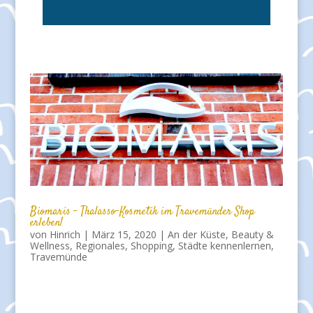
Biomaris – Thalasso-Kosmetik im Travemünder Shop
erleben!
von
Hinrich
|
März 15, 2020
|
An der Küste
,
Beauty &
Wellness
,
Regionales
,
Shopping
,
Städte kennenlernen
,
Travemünde