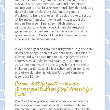
Süssauer Strandpromenade – wir sind beim ersten
Besuch von der Seebrücke kommend über den Holzsteg
durch die Dünen dorthin gelaufen. Die genaue
Wegbeschreibung gibt es am Ende des Artikels. Bei der
„Silbermöwe“ angekommen trefft Ihr zuerst auf die
beiden Terrassen. Eine ist gemütlich umbaut, um
windgeschützt im Freien das kulinarische Angebot
genießen zu können. Auf der Terrasse davor sitzt Ihr
quasi am Strand. Herrlich! Aber lasst uns zuerst das
Innere in Augenschein nehmen.
In der Möwe geht es gemütlich-urig weiter. Es gibt einen
Bartresen, Sitzgruppen mit wunderbarem Blick auf die
Ostsee und wie es sich für eine Lounge gehört, coole
Ledersessel, aus denen man dann garnicht mehr
aufstehen möchte. Eine Ecke ist geschmückt mit vielen
Plakaten der Künstler, die hier schon aufgetreten sind
und direkt daneben ist die bei Fans und Künstlern
legendäre Bühne.
Corona statt Kabarett – aber die
sturmerprobte Möwe fliegt dennoch für
Euch!
Das 2 x 2 Meter große Quadrat ist wahrscheinlich die
kleinste oder zumindest eine der kleinsten Bühnen in
Deutschland und aufgrund ihrer Lage wohl die, die der