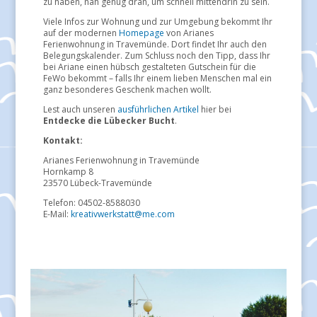
zu haben, nah genug dran, um schnell mittendrin zu sein.
Viele Infos zur Wohnung und zur Umgebung bekommt Ihr
auf der modernen
Homepage
von Arianes
Ferienwohnung in Travemünde. Dort findet Ihr auch den
Belegungskalender. Zum Schluss noch den Tipp, dass Ihr
bei Ariane einen hübsch gestalteten Gutschein für die
FeWo bekommt – falls Ihr einem lieben Menschen mal ein
ganz besonderes Geschenk machen wollt.
Lest auch unseren
ausführlichen Artikel
hier bei
Entdecke die Lübecker Bucht
.
Kontakt:
Arianes Ferienwohnung in Travemünde
Hornkamp 8
23570 Lübeck-Travemünde
Telefon: 04502-8588030
E-Mail:
kreativwerkstatt@me.com