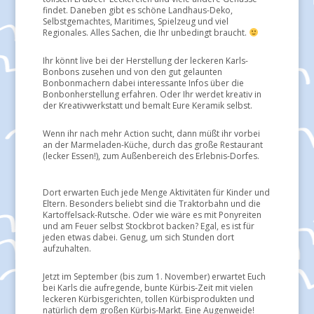
findet. Daneben gibt es schöne Landhaus-Deko,
Selbstgemachtes, Maritimes, Spielzeug und viel
Regionales. Alles Sachen, die Ihr unbedingt braucht.
Ihr könnt live bei der Herstellung der leckeren Karls-
Bonbons zusehen und von den gut gelaunten
Bonbonmachern dabei interessante Infos über die
Bonbonherstellung erfahren. Oder Ihr werdet kreativ in
der Kreativwerkstatt und bemalt Eure Keramik selbst.
Wenn ihr nach mehr Action sucht, dann müßt ihr vorbei
an der Marmeladen-Küche, durch das große Restaurant
(lecker Essen!), zum Außenbereich des Erlebnis-Dorfes.
Dort erwarten Euch jede Menge Aktivitäten für Kinder und
Eltern. Besonders beliebt sind die Traktorbahn und die
Kartoffelsack-Rutsche. Oder wie wäre es mit Ponyreiten
und am Feuer selbst Stockbrot backen? Egal, es ist für
jeden etwas dabei. Genug, um sich Stunden dort
aufzuhalten.
​Jetzt im September (bis zum 1. November) erwartet Euch
bei Karls die aufregende, bunte Kürbis-Zeit mit vielen
leckeren Kürbisgerichten, tollen Kürbisprodukten und
natürlich dem großen Kürbis-Markt. Eine Augenweide!