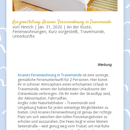
Kurzvorstellung: Arianes Ferienwohnung in Travemünde
von
Hinrich
|
Jan. 31, 2020
|
An der Küste
,
Ferienwohnungen
,
Kurz vorgestellt
,
Travemünde
,
Unterkünfte
Arianes Ferienwohnung in Travemünde
ist eine sonnige,
gemütliche Ferienunterkunft für 2 Personen. Hier könnt
Ihr in schöner Atmosphäre einen erholsamen Urlaub in
Travemünde, einem der beliebtesten Urlaubsorte der
Ostseeküste verbringen. Ob Ihr mehr der Strandtyp sind,
der Aktivurlauber, Fahrradfan,
Angler oder Naturliebhaber – Travemünde und
Umgebung haben für jeden vielseitige Möglichkeiten zu
bieten. Und Arianes Ferienwohnung ist genau der richtige
Platz um sich zwischen den tollen Freizeitangeboten zu
erholen und auszuruhen. Die Fewo liegt in einer kleinen
Seitenstraße – weit genug weg vom Trubel, um mal Ruhe