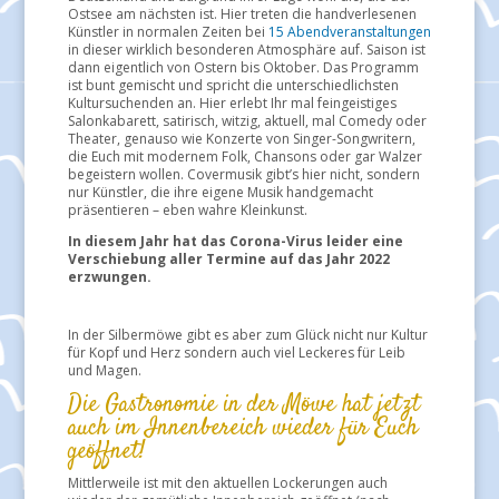
Ostsee am nächsten ist. Hier treten die handverlesenen
Künstler in normalen Zeiten bei
15 Abendveranstaltungen
in dieser wirklich besonderen Atmosphäre auf. Saison ist
dann eigentlich von Ostern bis Oktober. Das Programm
ist bunt gemischt und spricht die unterschiedlichsten
Kultursuchenden an. Hier erlebt Ihr mal feingeistiges
Salonkabarett, satirisch, witzig, aktuell, mal Comedy oder
Theater, genauso wie Konzerte von Singer-Songwritern,
die Euch mit modernem Folk, Chansons oder gar Walzer
begeistern wollen. Covermusik gibt’s hier nicht, sondern
nur Künstler, die ihre eigene Musik handgemacht
präsentieren – eben wahre Kleinkunst.
In diesem Jahr hat das Corona-Virus leider eine
Verschiebung aller Termine auf das Jahr 2022
erzwungen.
In der Silbermöwe gibt es aber zum Glück nicht nur Kultur
für Kopf und Herz sondern auch viel Leckeres für Leib
und Magen.
Die Gastronomie in der Möwe hat jetzt
auch im Innenbereich wieder für Euch
geöffnet!
Mittlerweile ist mit den aktuellen Lockerungen auch