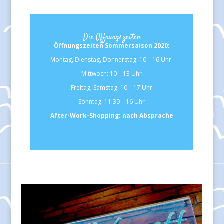
Die Öffnungszeiten
Öffnungszeiten Sommersaison 2020:
Montag, Dienstag, Donnerstag: 10 – 16 Uhr
Mittwoch: 10 – 13 Uhr
Freitag, Samstag: 10 – 17 Uhr
Sonntag: 11.30 – 16 Uhr
After-Work-Shopping: nach Absprache