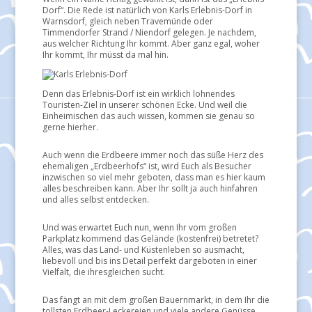
Dorf“. Die Rede ist natürlich von Karls Erlebnis-Dorf in
Warnsdorf, gleich neben Travemünde oder
Timmendorfer Strand / Niendorf gelegen. Je nachdem,
aus welcher Richtung Ihr kommt. Aber ganz egal, woher
Ihr kommt, Ihr müsst da mal hin.
Denn das Erlebnis-Dorf ist ein wirklich lohnendes
Touristen-Ziel in unserer schönen Ecke. Und weil die
Einheimischen das auch wissen, kommen sie genau so
gerne hierher.
Auch wenn die Erdbeere immer noch das süße Herz des
ehemaligen „Erdbeerhofs“ ist, wird Euch als Besucher
inzwischen so viel mehr geboten, dass man es hier kaum
alles beschreiben kann. Aber Ihr sollt ja auch hinfahren
und alles selbst entdecken.
Und was erwartet Euch nun, wenn Ihr vom großen
Parkplatz kommend das Gelände (kostenfrei) betretet?
Alles, was das Land- und Küstenleben so ausmacht,
liebevoll und bis ins Detail perfekt dargeboten in einer
Vielfalt, die ihresgleichen sucht.
Das fängt an mit dem großen Bauernmarkt, in dem Ihr die
tollsten Erdbeer-Leckereien und viele andere Genüsse