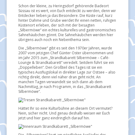
Schon der kleine, zu Heringsdorf gehörende Badeort
Süssau ist es wert, von Euch entdeckt zu werden, denn wir
Entdecker lieben ja das Besondere. Die Küste rauf, kurz
hinter Dahme und Grube werdet Ihr einen netten, ruhigen
Küstenort erleben, der sich mit der besagten
„Silbermöwe“ ein echtes kulturelles und gastronomisches
Sahnehäubchen gönnt. Die Sahnehäubchen werden hier
übrigens auch noch ein Nebenthema sein.
Die „Silbermöwe“ gibt es seit den 1970er Jahren, wurde
2007 vom jetzigen Chef Günter Oster übernommen und
im Jahr 2015 zum „Strandkabarett Silbermöwe – Café-
Lounge & Strandkabarett“ veredelt. Seitdem führt sie ein
„Doppelleben“. Den Großteil des Tages ist sie ein
typisches Ausflugslokal in direkter Lage zur Ostsee – also
richtig direkt, denn viel näher dran geht nicht. An
manchen Tagen verwandelt sie sich dann ab dem
Nachmittag, je nach Programm, in das „Strandkabarett
Silbermöwe“.
Hättet Ihr so eine Kulturbühne an diesem Ort vermutet?
Nein, sicher nicht. Und genau deshalb weisen wir Euch
jetzt und hier ganz eindringlich darauf hin.
Die „Silbermöwe“ liegt am nördlichen Ausläufer der