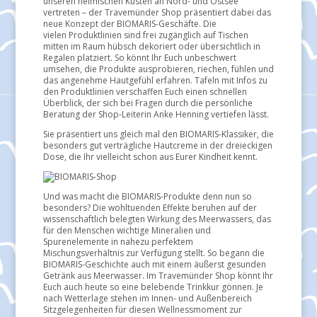
unseren heimischen Küsten an Nord- und Ostsee
vertreten – der Travemünder Shop präsentiert dabei das
neue Konzept der BIOMARIS-Geschäfte. Die
vielen
Produktlinien sind frei zugänglich auf Tischen
mitten im Raum hübsch dekoriert oder übersichtlich in
Regalen platziert. So könnt Ihr Euch unbeschwert
umsehen, die Produkte ausprobieren, riechen, fühlen und
das angenehme Hautgefühl erfahren. Tafeln mit Infos zu
den Produktlinien verschaffen Euch einen schnellen
Überblick, der sich bei Fragen durch die persönliche
Beratung der Shop-Leiterin Anke Henning vertiefen lässt.
Sie präsentiert uns gleich mal den BIOMARIS-Klassiker, die
besonders gut verträgliche Hautcreme in der dreieckigen
Dose, die Ihr vielleicht schon aus Eurer Kindheit kennt.
Und was macht die BIOMARIS-Produkte denn nun so
besonders? Die wohltuenden Effekte beruhen auf der
wissenschaftlich belegten Wirkung des Meerwassers, das
für den Menschen wichtige Mineralien und
Spurenelemente in nahezu perfektem
Mischungsverhältnis zur Verfügung stellt. So begann die
BIOMARIS-Geschichte auch mit einem äußerst gesunden
Getränk aus Meerwasser. Im Travemünder Shop könnt Ihr
Euch auch heute so eine belebende Trinkkur gönnen. Je
nach Wetterlage stehen im Innen- und Außenbereich
Sitzgelegenheiten für diesen Wellnessmoment zur