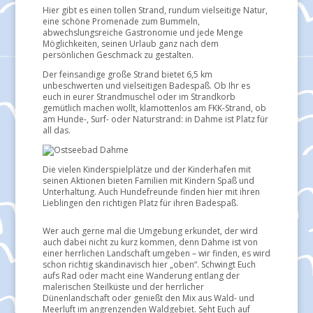
Hier gibt es einen tollen Strand, rundum vielseitige Natur,
eine schöne Promenade zum Bummeln,
abwechslungsreiche Gastronomie und jede Menge
Möglichkeiten, seinen Urlaub ganz nach dem
persönlichen Geschmack zu gestalten.
Der feinsandige große Strand bietet 6,5 km
unbeschwerten und vielseitigen Badespaß. Ob Ihr es
euch in eurer Strandmuschel oder im Strandkorb
gemütlich machen wollt, klamottenlos am FKK-Strand, ob
am Hunde-, Surf- oder Naturstrand: in Dahme ist Platz für
all das.
Die vielen Kinderspielplätze und der Kinderhafen mit
seinen Aktionen bieten Familien mit Kindern Spaß und
Unterhaltung. Auch Hundefreunde finden hier mit ihren
Lieblingen den richtigen Platz für ihren Badespaß.
Wer auch gerne mal die Umgebung erkundet, der wird
auch dabei nicht zu kurz kommen, denn Dahme ist von
einer herrlichen Landschaft umgeben – wir finden, es wird
schon richtig skandinavisch hier „oben“. Schwingt Euch
aufs Rad oder macht eine Wanderung entlang der
malerischen Steilküste und der herrlicher
Dünenlandschaft oder genießt den Mix aus Wald- und
Meerluft im angrenzenden Waldgebiet. Seht Euch auf