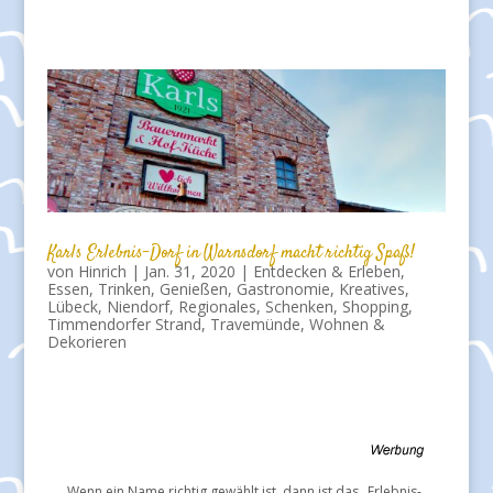
Karls Erlebnis-Dorf in Warnsdorf macht richtig Spaß!
von
Hinrich
|
Jan. 31, 2020
|
Entdecken & Erleben
,
Essen, Trinken, Genießen
,
Gastronomie
,
Kreatives
,
Lübeck
,
Niendorf
,
Regionales
,
Schenken
,
Shopping
,
Timmendorfer Strand
,
Travemünde
,
Wohnen &
Dekorieren
Wenn ein Name richtig gewählt ist, dann ist das „Erlebnis-