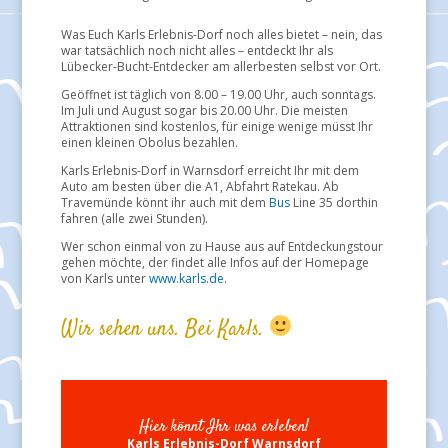
Was Euch Karls Erlebnis-Dorf noch alles bietet – nein, das
war tatsächlich noch nicht alles – entdeckt Ihr als
Lübecker-Bucht-Entdecker am allerbesten selbst vor Ort.
Geöffnet ist täglich von 8.00 – 19.00 Uhr, auch sonntags.
Im Juli und August sogar bis 20.00 Uhr. Die meisten
Attraktionen sind kostenlos, für einige wenige müsst Ihr
einen kleinen Obolus bezahlen.
Karls Erlebnis-Dorf in Warnsdorf erreicht Ihr mit dem
Auto am besten über die A1, Abfahrt Ratekau. Ab
Travemünde könnt ihr auch mit dem
Bus
Line 35 dorthin
fahren (alle zwei Stunden).
Wer schon einmal von zu Hause aus auf Entdeckungstour
gehen möchte, der findet alle Infos auf der Homepage
von Karls unter
www.karls.de
.
Wir sehen uns. Bei Karls.
Hier könnt Ihr was erleben!
Karls Erlebnis-Dorf Warnsdorf