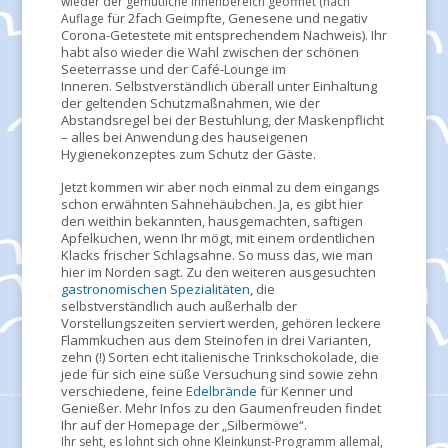
wieder der gemütliche Innenbereich geöffnet (nach
für 2fach Geimpfte, Genesene und negativ
Auflage
Corona-Getestete
mit entsprechendem Nachweis). Ihr
habt also wieder die Wahl zwischen der
schönen
Seeterrasse und der Café-Lounge im
Inneren. Selbstverständlich überall unter Einhaltung
der geltenden Schutzmaßnahmen, wie der
Abstandsregel bei der Bestuhlung, der Maskenpflicht
– alles bei Anwendung des hauseigenen
Hygienekonzeptes zum Schutz der Gäste.
Jetzt kommen wir aber noch einmal zu dem eingangs
schon erwähnten Sahnehäubchen. Ja, es gibt hier
den weithin bekannten, hausgemachten, saftigen
Apfelkuchen, wenn Ihr mögt, mit einem ordentlichen
Klacks frischer Schlagsahne. So muss das, wie man
hier im Norden sagt. Zu den weiteren ausgesuchten
gastronomischen Spezialitäten
, die
selbstverständlich auch außerhalb der
Vorstellungszeiten serviert werden, gehören leckere
Flammkuchen aus dem Steinofen in drei Varianten,
zehn (!) Sorten echt italienische Trinkschokolade, die
jede für sich eine süße Versuchung sind sowie zehn
verschiedene, feine
Edelbrände
für Kenner und
Genießer. Mehr Infos zu den Gaumenfreuden findet
Ihr auf der Homepage der „Silbermöwe“.
Ihr seht, es lohnt sich ohne Kleinkunst-Programm allemal,