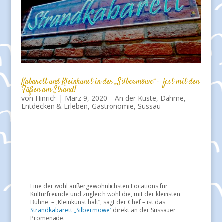
Kabarett und Kleinkunst in der „Silbermöwe“ – fast mit den
Füßen am Strand!
von
Hinrich
|
März 9, 2020
|
An der Küste
,
Dahme
,
Entdecken & Erleben
,
Gastronomie
,
Süssau
Eine der wohl außergewöhnlichsten Locations für
Kulturfreunde und zugleich wohl die, mit der kleinsten
Bühne
– „Kleinkunst halt“, sagt der Chef – ist das
Strandkabarett „Silbermöwe“
direkt an der Süssauer
Promenade.