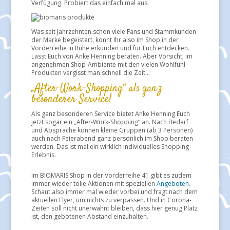
Verfügung. Probiert das einfach mal aus.
Was seit Jahrzehnten schon viele Fans und Stammkunden
der Marke begeistert, könnt Ihr also im Shop in der
Vorderreihe in Ruhe erkunden und für Euch entdecken.
Lasst Euch von Anke Henning beraten. Aber Vorsicht, im
angenehmen Shop-Ambiente mit den vielen Wohlfühl-
Produkten vergisst man schnell die Zeit…
„After-Work-Shopping“ als ganz
besonderer Service!
Als ganz besonderen Service bietet Anke Henning Euch
jetzt sogar ein „After-Work-Shopping“ an. Nach Bedarf
und Absprache können kleine Gruppen (ab 3 Personen)
auch nach Feierabend ganz persönlich im Shop beraten
werden. Das ist mal ein wirklich individuelles Shopping-
Erlebnis.
Im BIOMARIS Shop in der Vorderreihe 41 gibt es zudem
immer wieder tolle Aktionen mit speziellen
Angeboten
.
Schaut also immer mal wieder vorbei und fragt nach dem
aktuellen Flyer, um nichts zu verpassen. Und in Corona-
Zeiten soll nicht unerwähnt bleiben, dass hier genug Platz
ist, den gebotenen Abstand einzuhalten.