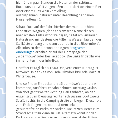
hier für ein paar Stunden die Natur an der schönsten
Bucht unserer Welt zu genießen und dabei bei einem Bier
oder einem Glas Wein vom Alltag
auszuspannen (natürlich unter Beachtung der neuen
Hygiene-Regeln).
Schaut Euch auf der Fahrt hierher den wunderschönen
Landstrich Wagrien (der alte slawische Name dieses
nördlichsten Teils Ostholsteins) an, haltet am Süssauer
Naturstrand mindestens die Füße ins Wasser, lauft an der
Steilküste entlang und dann aber ab in die „Silbermöwe“.
Alle Infos zu den Corona bedingten
Programm-
Änderungen
erhaltet Ihr auf der Homepage der
„Silbermöwe“ oder bei Facebook. Die Links findet Ihr wie
immer unten in der Info-Box.
Geöffnet ist täglich ab 12.00 Uhr, verdienter Ruhetag ist
Mittwoch. In der Zeit von Ende Oktober bis Ende März ist
Winterpause.
Und so finden Entdecker die „Silbermöwe“: über die A1
kommend, Ausfahrt Lensahn nehmen, Richtung Grube.
Von dort geht’s weiter Richtung Heiligenhafen, an der
ersten großen Kreuzung rechts nach Süssau. Dort zweite
Straße rechts, in die Campingstraße einbiegen. Dieser bis
zum Ende folgen und dort auf dem linken,
gebührenfreien Parkplatz parken. Die letzten Meter zum
Strand schafft Ihr dann zu Fuß. Alternativ könnt Ihr den
Parkplatz an der Seebrücke nutzen, dann ist der Fußweg