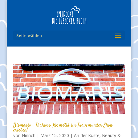
Seite wählen
Biomaris – Thalasso-Kosmetik im Travemünder Shop
erleben!
von
Hinrich
|
März 15, 2020
|
An der Küste
,
Beauty &