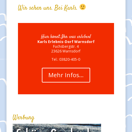
Wir sehen uns. Bei Karls.
Hier könnt Ihr was erleben!
Karls Erlebnis-Dorf Warnsdorf
Fuchsbergstr. 4
23626 Warnsdorf
Tel.: 03820-405-0
Mehr Infos…
Werbung