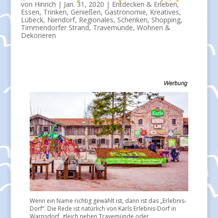
von
Hinrich
|
Jan. 31, 2020
|
Entdecken & Erleben
,
Essen, Trinken, Genießen
,
Gastronomie
,
Kreatives
,
Lübeck
,
Niendorf
,
Regionales
,
Schenken
,
Shopping
,
Timmendorfer Strand
,
Travemünde
,
Wohnen &
Dekorieren
Wenn ein Name richtig gewählt ist, dann ist das „Erlebnis-
Dorf“. Die Rede ist natürlich von Karls Erlebnis-Dorf in
Warnsdorf, gleich neben Travemünde oder