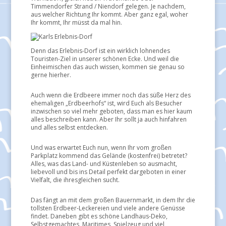
Timmendorfer Strand / Niendorf gelegen. Je nachdem,
aus welcher Richtung Ihr kommt. Aber ganz egal, woher
Ihr kommt, Ihr müsst da mal hin.
Denn das Erlebnis-Dorf ist ein wirklich lohnendes
Touristen-Ziel in unserer schönen Ecke. Und weil die
Einheimischen das auch wissen, kommen sie genau so
gerne hierher.
Auch wenn die Erdbeere immer noch das süße Herz des
ehemaligen „Erdbeerhofs“ ist, wird Euch als Besucher
inzwischen so viel mehr geboten, dass man es hier kaum
alles beschreiben kann. Aber Ihr sollt ja auch hinfahren
und alles selbst entdecken.
Und was erwartet Euch nun, wenn Ihr vom großen
Parkplatz kommend das Gelände (kostenfrei) betretet?
Alles, was das Land- und Küstenleben so ausmacht,
liebevoll und bis ins Detail perfekt dargeboten in einer
Vielfalt, die ihresgleichen sucht.
Das fängt an mit dem großen Bauernmarkt, in dem Ihr die
tollsten Erdbeer-Leckereien und viele andere Genüsse
findet. Daneben gibt es schöne Landhaus-Deko,
Selbstgemachtes, Maritimes, Spielzeug und viel