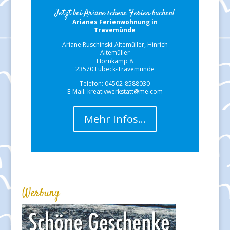
Jetzt bei Ariane schöne Ferien buchen!
Arianes Ferienwohnung in
Travemünde
Ariane Ruschinski-Altemüller, Hinrich
Altemüller
Hornkamp 8
23570 Lübeck-Travemünde
Telefon: 04502-8588030
E-Mail: kreativwerkstatt@me.com
Mehr Infos…
Werbung