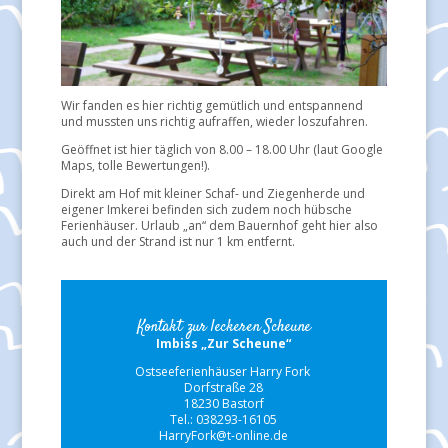
Wir fanden es hier richtig gemütlich und entspannend
und mussten uns richtig aufraffen, wieder loszufahren.
Geöffnet ist hier täglich von 8.00 – 18.00 Uhr (laut Google
Maps, tolle Bewertungen!).
Direkt am Hof mit kleiner Schaf- und Ziegenherde und
eigener Imkerei befinden sich zudem noch hübsche
Ferienhäuser. Urlaub „an“ dem Bauernhof geht hier also
auch und der Strand ist nur 1 km entfernt.
Kontakt zur leckeren Scheune
Imbiss „Zur Scheune“
Ostseeferienhäuser Harry Fork
Dorfstraße 28
18230 Bastorf
Tel.: 038293-16105
HarryFork@t-online.de