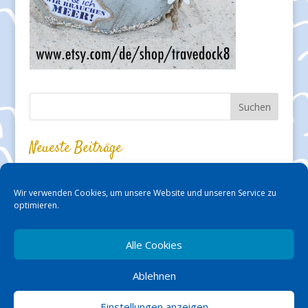
Neueste Beiträge
Auf den Priwall gekommen
Biomaris – Thalasso-Kosmetik im Travemünder Shop erleben!
Wir verwenden Cookies, um unsere Website und unseren Service zu
Kabarett und Kleinkunst in der „Silbermöwe“ – fast mit den
optimieren.
Füßen am Strand!
Karls Erlebnis-Dorf in Warnsdorf macht richtig Spaß!
Kurzvorstellung: Arianes Ferienwohnung in Travemünde
Alle Cookies
Ostseebad Dahme – im Urlaub zu Hause sein
Ablehnen
Einstellungen anzeigen