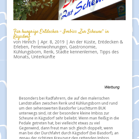
Für hungrige Entdecker – Imbiss „Zur Scheune“ in
Kägsdorf
von
Hinrich
|
Apr. 8, 2019
|
An der Küste
,
Entdecken &
Erleben
,
Ferienwohnungen
,
Gastronomie
,
Kühlungsborn
,
Rerik
,
Städte kennenlernen
,
Tipps des
Monats
,
Unterkünfte
Besonders bei Radfahrern, die auf den malerischen
Landstraßen zwischen Rerik und Kühlungsborn und rund
um den sehenswerten Basdorfer Leuchtturm BUK
unterwegs sind, ist der besondere kleine Imbiss zur
Scheune in Kägsdorf sehr beliebt. Wenn man fleißig in die
Pedale getreten hat, bei vielleicht etwas zu viel
Gegenwind, dann freut man sich gleich doppelt, wenn
man bei der Durchfahrt durch Kägsdorf (bei Basdorf), an
genau der richtigen Kreuzung den rettenden Imbiss