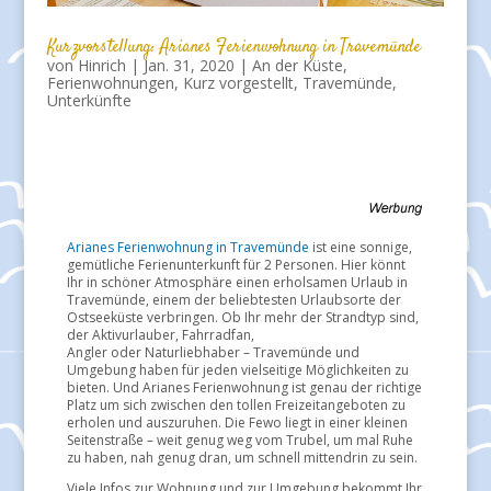
Kurzvorstellung: Arianes Ferienwohnung in Travemünde
von
Hinrich
|
Jan. 31, 2020
|
An der Küste
,
Ferienwohnungen
,
Kurz vorgestellt
,
Travemünde
,
Unterkünfte
Arianes Ferienwohnung in Travemünde
ist eine sonnige,
gemütliche Ferienunterkunft für 2 Personen. Hier könnt
Ihr in schöner Atmosphäre einen erholsamen Urlaub in
Travemünde, einem der beliebtesten Urlaubsorte der
Ostseeküste verbringen. Ob Ihr mehr der Strandtyp sind,
der Aktivurlauber, Fahrradfan,
Angler oder Naturliebhaber – Travemünde und
Umgebung haben für jeden vielseitige Möglichkeiten zu
bieten. Und Arianes Ferienwohnung ist genau der richtige
Platz um sich zwischen den tollen Freizeitangeboten zu
erholen und auszuruhen. Die Fewo liegt in einer kleinen
Seitenstraße – weit genug weg vom Trubel, um mal Ruhe
zu haben, nah genug dran, um schnell mittendrin zu sein.
Viele Infos zur Wohnung und zur Umgebung bekommt Ihr