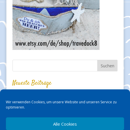
Neueste Beiträge
Auf den Priwall gekommen
Biomaris – Thalasso-Kosmetik im Travemünder Shop erleben!
Wir verwenden Cookies, um unsere Website und unseren Service zu
Kabarett und Kleinkunst in der „Silbermöwe“ – fast mit den
optimieren.
Füßen am Strand!
Karls Erlebnis-Dorf in Warnsdorf macht richtig Spaß!
Kurzvorstellung: Arianes Ferienwohnung in Travemünde
Alle Cookies
Ostseebad Dahme – im Urlaub zu Hause sein