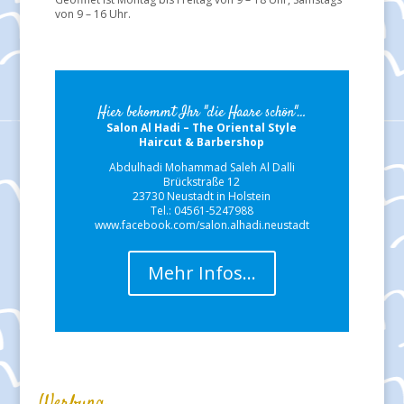
von 9 – 16 Uhr.
Hier bekommt Ihr "die Haare schön"…
Salon Al Hadi – The Oriental Style
Haircut & Barbershop
Abdulhadi Mohammad Saleh Al Dalli
Brückstraße 12
23730 Neustadt in Holstein
Tel.: 04561-5247988
www.facebook.com/salon.alhadi.neustadt
Mehr Infos…
Werbung