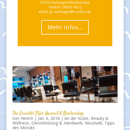
23730 Sierhagen/Altenkrempe
Telefon: 04561-4312
eMail: gv-sierhagen@t-online.de
Mehr Infos…
The Oriental Style Haircut & Barbershop
von
Hinrich
|
Jan. 6, 2018
|
An der Küste
,
Beauty &
Wellness
,
Dienstleistung & Handwerk
,
Neustadt
,
Tipps
des Monats