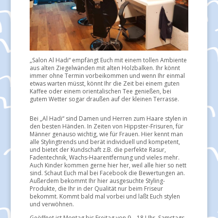
„Salon Al Hadi“ empfängt Euch mit einem tollen Ambiente
aus alten Ziegelwänden mit alten Holzbalken. Ihr könnt
immer ohne Termin vorbeikommen und wenn Ihr einmal
etwas warten müsst, könnt Ihr die Zeit bei einem guten
Kaffee oder einem orientalischen Tee genießen, bei
gutem Wetter sogar draußen auf der kleinen Terrasse.
Bei „Al Hadi“ sind Damen und Herren zum Haare stylen in
den besten Händen. In Zeiten von Hippster-Frisuren, für
Männer genauso wichtig, wie für Frauen. Hier kennt man
alle Stylingtrends und berät individuell und kompetent,
und bietet der Kundschaft z.B. die perfekte Rasur,
Fadentechnik, Wachs-Haarentfernung und vieles mehr.
Auch Kinder kommen gerne hier her, weil alle hier so nett
sind. Schaut Euch mal bei Facebook die Bewertungen an.
Außerdem bekommt Ihr hier ausgesuchte Styling-
Produkte, die Ihr in der Qualität nur beim Friseur
bekommt. Kommt bald mal vorbei und laßt Euch stylen
und verwöhnen.
Geöffnet ist Montag bis Freitag von 9 – 18 Uhr, Samstags