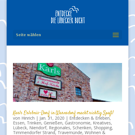
Seite wählen
Karls Erlebnis-Dorf in Warnsdorf macht richtig Spaß!
von
Hinrich
|
Jan. 31, 2020
|
Entdecken & Erleben
,
Essen, Trinken, Genießen
,
Gastronomie
,
Kreatives
,
Lübeck
,
Niendorf
,
Regionales
,
Schenken
,
Shopping
,
Timmendorfer Strand
,
Travemünde
,
Wohnen &