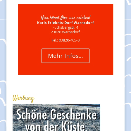
Hier könnt Ihr was erleben!
Karls Erlebnis-Dorf Warnsdorf
Fuchsbergstr. 4
23626 Warnsdorf
Tel.: 03820-405-0
Mehr Infos…
Werbung