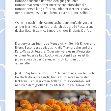
Bonbons zusehen und von den gut gelaunten
Bonbonmachern dabei interessante Infos über die
Bonbonherstellung erfahren. Oder Ihr werdet kreativ in
der Kreativwerkstatt und bemalt Eure Keramik selbst.
Wenn ihr nach mehr Action sucht, dann müßt ihr vorbei
an der Marmeladen-Küche, durch das große Restaurant
(lecker Essen!), zum Außenbereich des Erlebnis-Dorfes.
Dort erwarten Euch jede Menge Aktivitäten für Kinder und
Eltern. Besonders beliebt sind die Traktorbahn und die
Kartoffelsack-Rutsche. Oder wie wäre es mit Ponyreiten
und am Feuer selbst Stockbrot backen? Egal, es ist für
jeden etwas dabei. Genug, um sich Stunden dort
aufzuhalten.
​Jetzt im September (bis zum 1. November) erwartet Euch
bei Karls die aufregende, bunte Kürbis-Zeit mit vielen
leckeren Kürbisgerichten, tollen Kürbisprodukten und
natürlich dem großen Kürbis-Markt. Eine Augenweide!