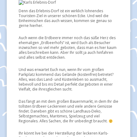
Denn das Erlebnis-Dorf ist ein wirklich lohnendes
Touristen-Ziel in unserer schönen Ecke. Und weil die
Einheimischen das auch wissen, kommen sie genau so
gerne hierher.
Auch wenn die Erdbeere immer noch das süße Herz des
ehemaligen „Erdbeerhofs“ ist, wird Euch als Besucher
inzwischen so viel mehr geboten, dass man es hier kaum
alles beschreiben kann. Aber Ihr sollt ja auch hinfahren
und alles selbst entdecken.
Und was erwartet Euch nun, wenn Ihr vom großen
Parkplatz kommend das Gelände (kostenfrei) betretet?
Alles, was das Land- und Küstenleben so ausmacht,
liebevoll und bis ins Detail perfekt dargeboten in einer
Vielfalt, die ihresgleichen sucht.
Das fängt an mit dem großen Bauernmarkt, in dem Ihr die
tollsten Erdbeer-Leckereien und viele andere Genüsse
findet. Daneben gibt es schöne Landhaus-Deko,
Selbstgemachtes, Maritimes, Spielzeug und viel
Regionales. Alles Sachen, die Ihr unbedingt braucht.
Ihr könnt live bei der Herstellung der leckeren Karls-