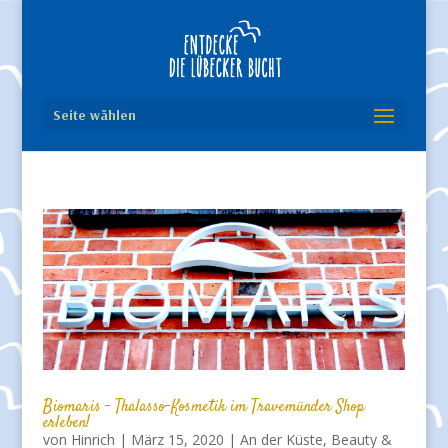
Seite wählen
Biomaris – Thalasso-Kosmetik im Travemünder Shop
erleben!
von
Hinrich
|
März 15, 2020
|
An der Küste
,
Beauty &