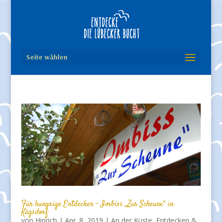
Seite wählen
Für hungrige Entdecker – Imbiss „Zur Scheune“ in
Kägsdorf
von
Hinrich
|
Apr. 8, 2019
|
An der Küste
,
Entdecken &