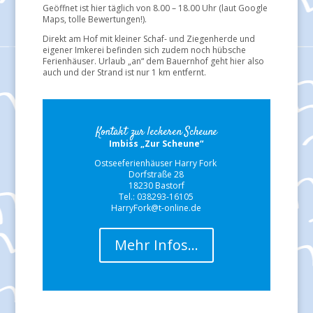
Geöffnet ist hier täglich von 8.00 – 18.00 Uhr (laut Google
Maps, tolle Bewertungen!).
Direkt am Hof mit kleiner Schaf- und Ziegenherde und
eigener Imkerei befinden sich zudem noch hübsche
Ferienhäuser. Urlaub „an“ dem Bauernhof geht hier also
auch und der Strand ist nur 1 km entfernt.
Kontakt zur leckeren Scheune
Imbiss „Zur Scheune“
Ostseeferienhäuser Harry Fork
Dorfstraße 28
18230 Bastorf
Tel.: 038293-16105
HarryFork@t-online.de
Mehr Infos…