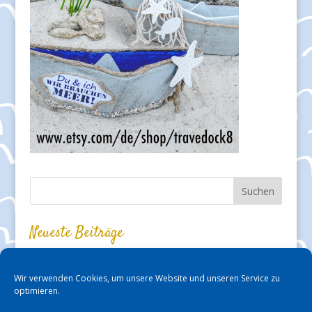
Neueste Beiträge
Auf den Priwall gekommen
Biomaris – Thalasso-Kosmetik im Travemünder Shop erleben!
Wir verwenden Cookies, um unsere Website und unseren Service zu
Kabarett und Kleinkunst in der „Silbermöwe“ – fast mit den
optimieren.
Füßen am Strand!
Karls Erlebnis-Dorf in Warnsdorf macht richtig Spaß!