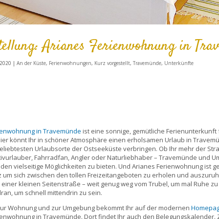
tellung: Arianes Ferienwohnung in Tr
 2020
|
An der Küste
,
Ferienwohnungen
,
Kurz vorgestellt
,
Travemünde
,
Unterkünfte
rienwohnung in Travemünde
ist eine sonnige, gemütliche Ferienunterkunft 
ier könnt Ihr in schöner Atmosphäre einen erholsamen Urlaub in Travem
eliebtesten Urlaubsorte der Ostseeküste verbringen. Ob Ihr mehr der Str
ktivurlauber, Fahrradfan, Angler oder Naturliebhaber – Travemünde und 
eden vielseitige Möglichkeiten zu bieten. Und Arianes Ferienwohnung ist 
atz um sich zwischen den tollen Freizeitangeboten zu erholen und auszuruh
in einer kleinen Seitenstraße – weit genug weg vom Trubel, um mal Ruhe z
an, um schnell mittendrin zu sein.
s zur Wohnung und zur Umgebung bekommt Ihr auf der modernen
Homepa
ienwohnung in Travemünde. Dort findet Ihr auch den Belegungskalender.