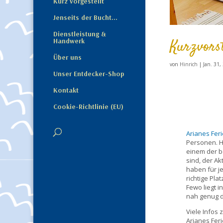
Kurz vorgestellt
Jenseits der Bucht…
Dienstleistung &
Handwerk
Kurzvors
Über uns
von
Hinrich
|
Jan. 31,
Unser Entdecker-Shop
Kontakt
Cookie-Richtlinie (EU)
Arianes Fe
Personen. H
einem der b
sind, der A
haben für j
richtige Pl
Fewo liegt 
nah genug dr
Viele Info
Arianes Fer