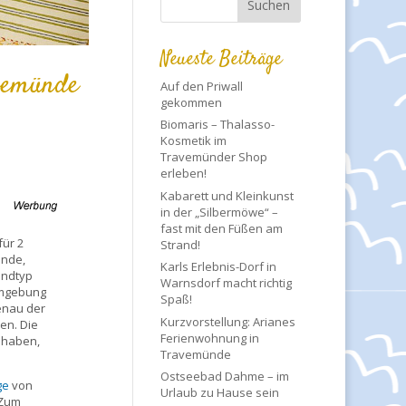
Neueste Beiträge
avemünde
Auf den Priwall
gekommen
Biomaris – Thalasso-
Kosmetik im
Travemünder Shop
erleben!
Kabarett und Kleinkunst
in der „Silbermöwe“ –
fast mit den Füßen am
für 2
Strand!
ünde,
Karls Erlebnis-Dorf in
andtyp
Warnsdorf macht richtig
Umgebung
Spaß!
genau der
Kurzvorstellung: Arianes
en. Die
Ferienwohnung in
u haben,
Travemünde
Ostseebad Dahme – im
ge
von
Urlaub zu Hause sein
 Zum