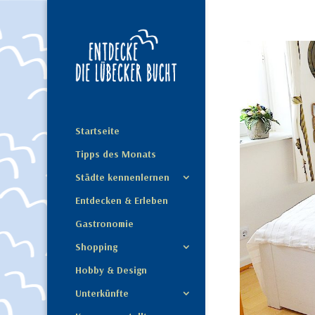
Startseite
Tipps des Monats
Städte kennenlernen
Entdecken & Erleben
Gastronomie
Shopping
Hobby & Design
Unterkünfte