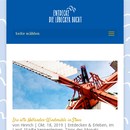
Seite wählen
Die alte Holländer-Windmühle in Stove
von
Hinrich
|
Okt. 18, 2019
|
Entdecken & Erleben
,
Im
Land
,
Städte kennenlernen
,
Tipps des Monats