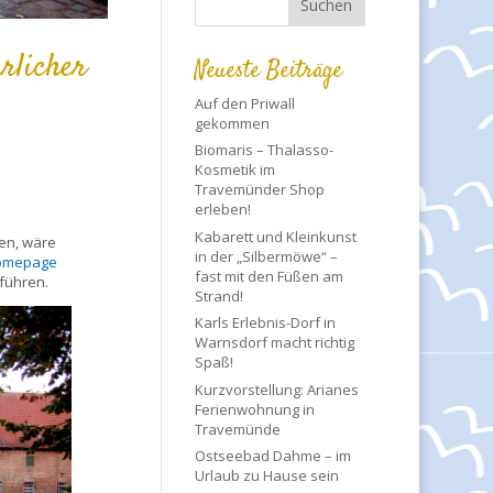
rlicher
Neueste Beiträge
Auf den Priwall
gekommen
Biomaris – Thalasso-
Kosmetik im
Travemünder Shop
erleben!
Kabarett und Kleinkunst
en, wäre
in der „Silbermöwe“ –
Homepage
fast mit den Füßen am
 führen.
Strand!
Karls Erlebnis-Dorf in
Warnsdorf macht richtig
Spaß!
Kurzvorstellung: Arianes
Ferienwohnung in
Travemünde
Ostseebad Dahme – im
Urlaub zu Hause sein