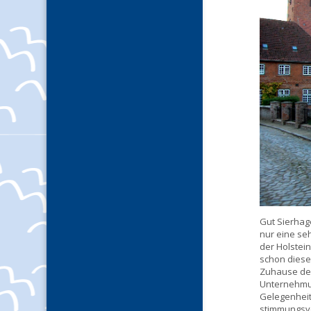
Gut Sierhag
nur eine se
der Holstein
schon diese 
Zuhause der
Unternehmun
Gelegenheit
stimmungsvo