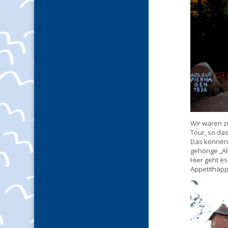
Wir waren zu
Tour, so das
Das können 
gehörige „A
Hier geht e
Appetithäpp