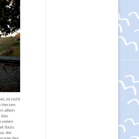
, ist nicht
im Herzen
n allein
t das
 vielen
at dazu
a. die
mepage des