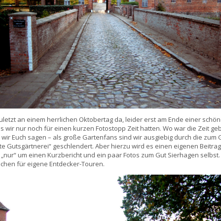
letzt an einem herrlichen Oktobertag da, leider erst am Ende einer schöne
s wir nur noch für einen kurzen Fotostopp Zeit hatten. Wo war die Zeit ge
wir Euch sagen – als große Gartenfans sind wir ausgiebig durch die zum 
lte Gutsgärtnerei“ geschlendert. Aber hierzu wird es einen eigenen Beitra
s „nur“ um einen Kurzbericht und ein paar Fotos zum Gut Sierhagen selbst.
chen für eigene Entdecker-Touren.