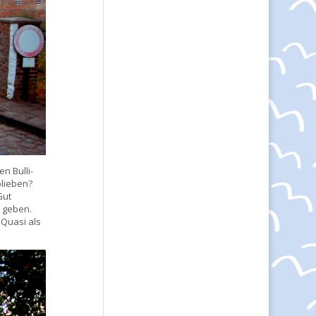
n Bulli-
blieben?
Gut
g geben.
 Quasi als