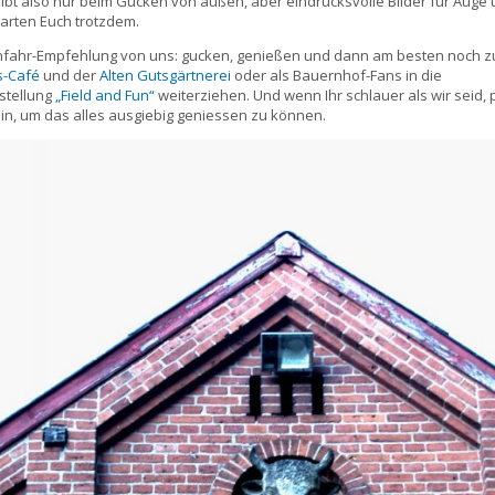
eibt also nur beim Gucken von außen, aber eindrucksvolle Bilder für Auge
rten Euch trotzdem.
nfahr-Empfehlung von uns: gucken, genießen und dann am besten noch 
-Café
und der
Alten Gutsgärtnerei
oder als Bauernhof-Fans in die
stellung
„Field and Fun“
weiterziehen. Und wenn Ihr schlauer als wir seid, p
ein, um das alles ausgiebig geniessen zu können.