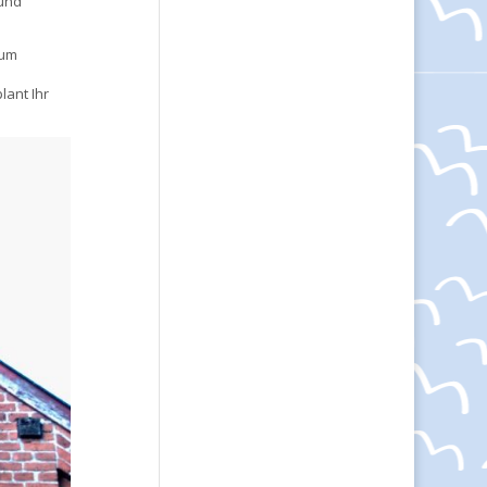
 und
zum
lant Ihr