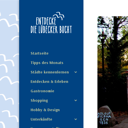
Startseite
Tipps des Monats
Städte kennenlernen
Entdecken & Erleben
Gastronomie
Shopping
Hobby & Design
Unterkünfte