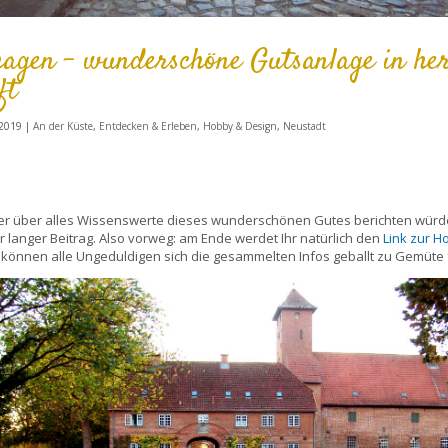
hagen – wunderschöne Gutsanlage in her
ft
 2019
|
An der Küste
,
Entdecken & Erleben
,
Hobby & Design
,
Neustadt
er über alles Wissenswerte dieses wunderschönen Gutes berichten würd
r langer Beitrag. Also vorweg: am Ende werdet Ihr natürlich den
Link zur 
t können alle Ungeduldigen sich die gesammelten Infos geballt zu Gemüte