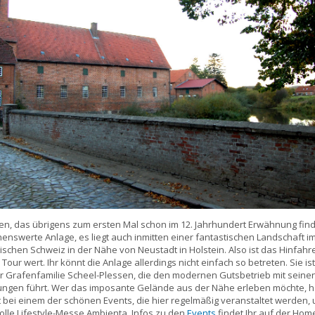
en, das übrigens zum ersten Mal schon im 12. Jahrhundert Erwähnung findet
henswerte Anlage, es liegt auch inmitten einer fantastischen Landschaft 
ischen Schweiz in der Nähe von Neustadt in Holstein. Also ist das Hinfahre
Tour wert. Ihr könnt die Anlage allerdings nicht einfach so betreten. Sie is
 Grafenfamilie Scheel-Plessen, die den modernen Gutsbetrieb mit seinen
gen führt. Wer das imposante Gelände aus der Nähe erleben möchte, h
 bei einem der schönen Events, die hier regelmäßig veranstaltet werden, u
lle Lifestyle-Messe Ambienta. Infos zu den
Events
findet Ihr auf der Ho