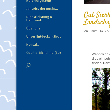
Kurz vorgestellt
Jenseits der Bucht…
Gut Sier
Dienstleistung &
Landscha
Handwerk
Über uns
von
Hinrich
|
Mai 27,
Unser Entdecker-Shop
Kontakt
Cookie-Richtlinie (EU)
Wenn wir hi
dies ein seh
finden. Dor